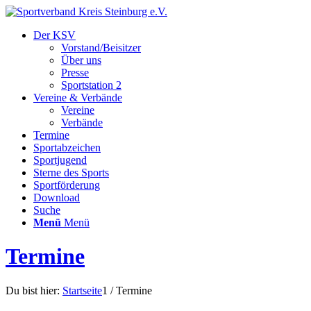
Der KSV
Vorstand/Beisitzer
Über uns
Presse
Sportstation 2
Vereine & Verbände
Vereine
Verbände
Termine
Sportabzeichen
Sportjugend
Sterne des Sports
Sportförderung
Download
Suche
Menü
Menü
Termine
Du bist hier:
Startseite
1
/
Termine