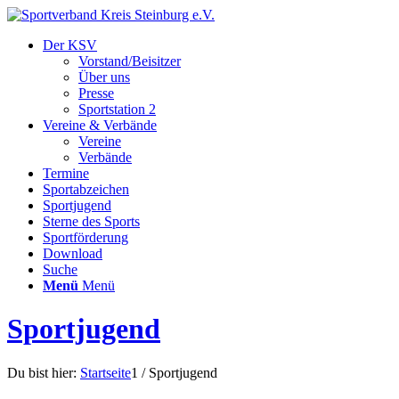
Der KSV
Vorstand/Beisitzer
Über uns
Presse
Sportstation 2
Vereine & Verbände
Vereine
Verbände
Termine
Sportabzeichen
Sportjugend
Sterne des Sports
Sportförderung
Download
Suche
Menü
Menü
Sportjugend
Du bist hier:
Startseite
1
/
Sportjugend